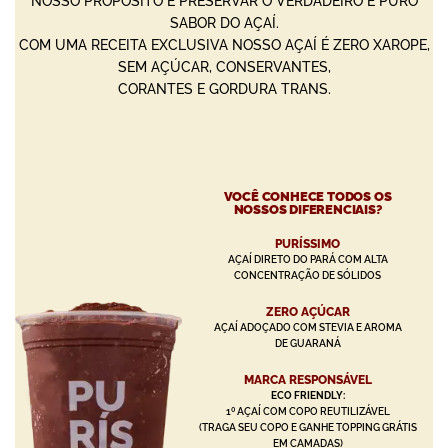
NOSSO PROPÓSITO É PRESERVAR O VERDADEIRO E PURO
SABOR DO AÇAÍ.
COM UMA RECEITA EXCLUSIVA NOSSO AÇAÍ É ZERO XAROPE,
SEM AÇÚCAR, CONSERVANTES,
CORANTES E GORDURA TRANS.
VOCÊ CONHECE TODOS OS
NOSSOS DIFERENCIAIS?
PURÍSSIMO
AÇAÍ DIRETO DO PARÁ COM ALTA
CONCENTRAÇÃO DE SÓLIDOS
ZERO AÇÚCAR
AÇAÍ ADOÇADO COM STEVIA E AROMA
DE GUARANÁ
MARCA RESPONSÁVEL
ECO FRIENDLY:
1º AÇAÍ COM COPO REUTILIZÁVEL
(TRAGA SEU COPO E GANHE TOPPING GRÁTIS
EM CAMADAS)